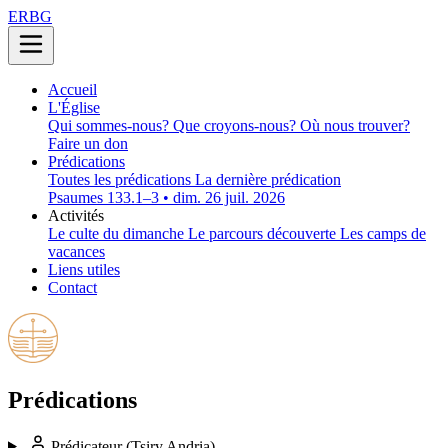
ERBG
Accueil
L'Église
Qui sommes-nous?
Que croyons-nous?
Où nous trouver?
Faire un don
Prédications
Toutes les prédications
La dernière prédication
Psaumes 133.1–3 • dim. 26 juil. 2026
Activités
Le culte du dimanche
Le parcours découverte
Les camps de
vacances
Liens utiles
Contact
Prédications
Prédicateur
(Tsiry Andria)