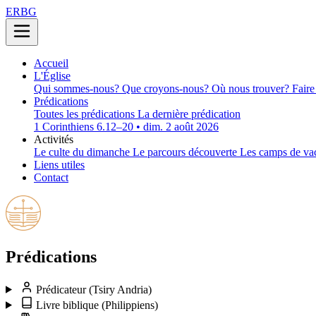
ERBG
Accueil
L'Église
Qui sommes-nous?
Que croyons-nous?
Où nous trouver?
Faire
Prédications
Toutes les prédications
La dernière prédication
1 Corinthiens 6.12–20 • dim. 2 août 2026
Activités
Le culte du dimanche
Le parcours découverte
Les camps de va
Liens utiles
Contact
Prédications
Prédicateur
(Tsiry Andria)
Livre biblique
(Philippiens)