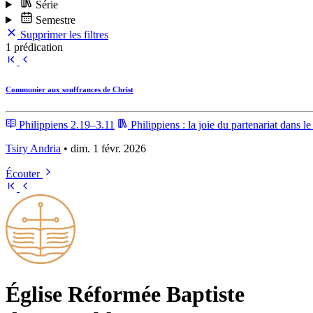
Série
Semestre
Supprimer les filtres
1 prédication
Communier aux souffrances de Christ
Philippiens 2.19–3.11
Philippiens : la joie du partenariat dans l
Tsiry Andria
• dim. 1 févr. 2026
Écouter
Église Ré­for­mée Bap­tiste