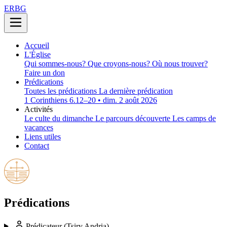
ERBG
Accueil
L'Église
Qui sommes-nous?
Que croyons-nous?
Où nous trouver?
Faire un don
Prédications
Toutes les prédications
La dernière prédication
1 Corinthiens 6.12–20 • dim. 2 août 2026
Activités
Le culte du dimanche
Le parcours découverte
Les camps de
vacances
Liens utiles
Contact
Prédications
Prédicateur
(Tsiry Andria)