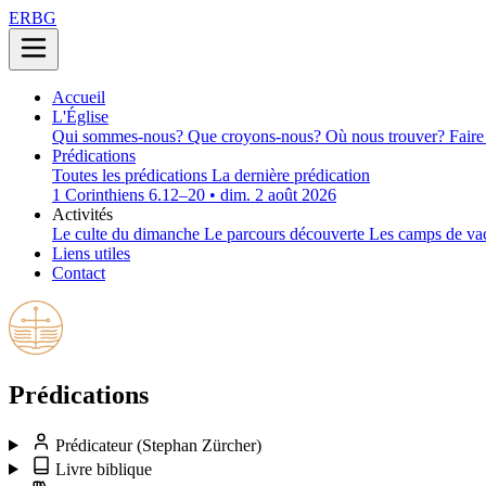
ERBG
Accueil
L'Église
Qui sommes-nous?
Que croyons-nous?
Où nous trouver?
Faire
Prédications
Toutes les prédications
La dernière prédication
1 Corinthiens 6.12–20 • dim. 2 août 2026
Activités
Le culte du dimanche
Le parcours découverte
Les camps de va
Liens utiles
Contact
Prédications
Prédicateur
(Stephan Zürcher)
Livre biblique