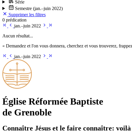
Série
Semestre
(jan.–juin 2022)
Supprimer les filtres
0 prédication
jan.–juin 2022
Aucun résultat...
« Demandez et l'on vous donnera, cherchez et vous trouverez, frappez 
jan.–juin 2022
Église Ré­for­mée Bap­tiste
de Grenoble
Connaître Jésus et le faire connaître: voilà