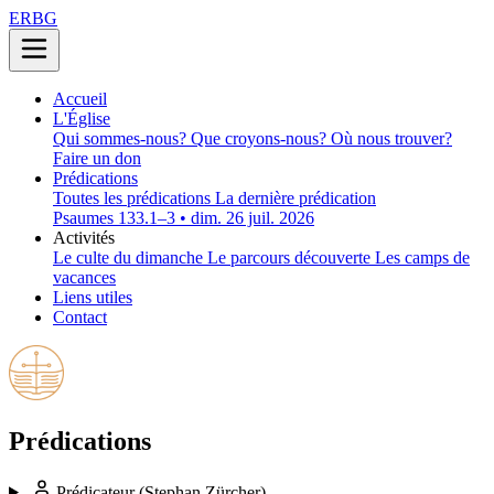
ERBG
Accueil
L'Église
Qui sommes-nous?
Que croyons-nous?
Où nous trouver?
Faire un don
Prédications
Toutes les prédications
La dernière prédication
Psaumes 133.1–3 • dim. 26 juil. 2026
Activités
Le culte du dimanche
Le parcours découverte
Les camps de
vacances
Liens utiles
Contact
Prédications
Prédicateur
(Stephan Zürcher)