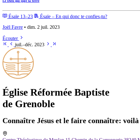
Le Dieu qui juge la terre
Ésaïe 13–23
Ésaïe – En qui donc te confies-tu?
Joël Favre
• dim. 2 juil. 2023
Écouter
juil.–déc. 2023
Église Ré­for­mée Bap­tiste
de Grenoble
Connaître Jésus et le faire connaître: voilà
Centre Théologique de Meylan 15 Chemin de la Carronnerie 38240 