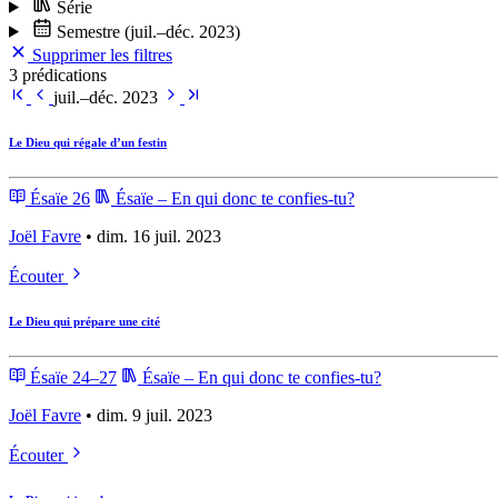
Série
Semestre
(juil.–déc. 2023)
Supprimer les filtres
3 prédications
juil.–déc. 2023
Le Dieu qui régale d’un festin
Ésaïe 26
Ésaïe – En qui donc te confies-tu?
Joël Favre
• dim. 16 juil. 2023
Écouter
Le Dieu qui prépare une cité
Ésaïe 24–27
Ésaïe – En qui donc te confies-tu?
Joël Favre
• dim. 9 juil. 2023
Écouter