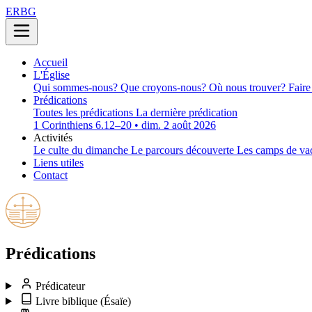
ERBG
Accueil
L'Église
Qui sommes-nous?
Que croyons-nous?
Où nous trouver?
Faire
Prédications
Toutes les prédications
La dernière prédication
1 Corinthiens 6.12–20 • dim. 2 août 2026
Activités
Le culte du dimanche
Le parcours découverte
Les camps de va
Liens utiles
Contact
Prédications
Prédicateur
Livre biblique
(Ésaïe)