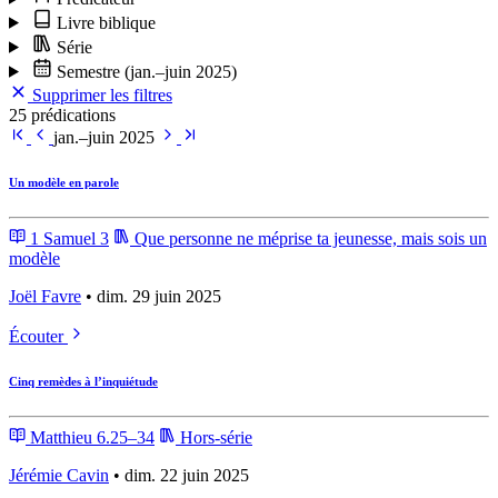
Livre biblique
Série
Semestre
(jan.–juin 2025)
Supprimer les filtres
25 prédications
jan.–juin 2025
Un modèle en parole
1 Samuel 3
Que personne ne méprise ta jeunesse, mais sois un
modèle
Joël Favre
• dim. 29 juin 2025
Écouter
Cinq remèdes à l’inquiétude
Matthieu 6.25–34
Hors-série
Jérémie Cavin
• dim. 22 juin 2025