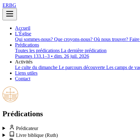
ERBG
Accueil
L'Église
Qui sommes-nous?
Que croyons-nous?
Où nous trouver?
Faire
Prédications
Toutes les prédications
La dernière prédication
Psaumes 133.1–3 • dim. 26 juil. 2026
Activités
Le culte du dimanche
Le parcours découverte
Les camps de va
Liens utiles
Contact
Prédications
Prédicateur
Livre biblique
(Ruth)