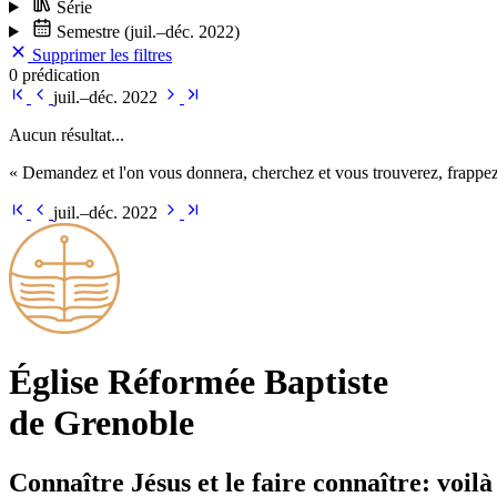
Série
Semestre
(juil.–déc. 2022)
Supprimer les filtres
0 prédication
juil.–déc. 2022
Aucun résultat...
« Demandez et l'on vous donnera, cherchez et vous trouverez, frappez 
juil.–déc. 2022
Église Ré­for­mée Bap­tiste
de Grenoble
Connaître Jésus et le faire connaître: voilà