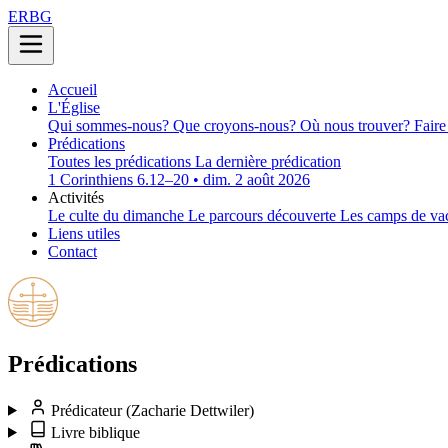
ERBG
Accueil
L'Église
Qui sommes-nous?
Que croyons-nous?
Où nous trouver?
Faire
Prédications
Toutes les prédications
La dernière prédication
1 Corinthiens 6.12–20 • dim. 2 août 2026
Activités
Le culte du dimanche
Le parcours découverte
Les camps de va
Liens utiles
Contact
Prédications
Prédicateur
(Zacharie Dettwiler)
Livre biblique