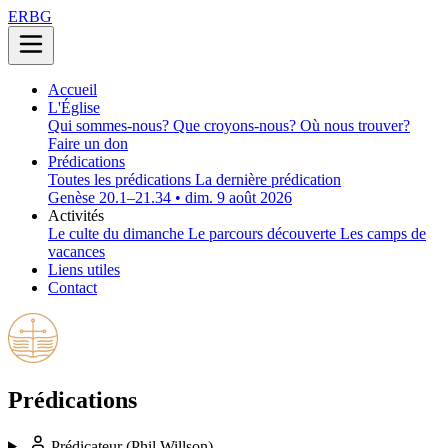
ERBG
Accueil
L'Église
Qui sommes-nous?
Que croyons-nous?
Où nous trouver?
Faire un don
Prédications
Toutes les prédications
La dernière prédication
Genèse 20.1–21.34 • dim. 9 août 2026
Activités
Le culte du dimanche
Le parcours découverte
Les camps de
vacances
Liens utiles
Contact
Prédications
Prédicateur
(Phil Willson)