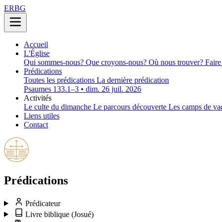
ERBG
Accueil
L'Église
Qui sommes-nous?
Que croyons-nous?
Où nous trouver?
Faire
Prédications
Toutes les prédications
La dernière prédication
Psaumes 133.1–3 • dim. 26 juil. 2026
Activités
Le culte du dimanche
Le parcours découverte
Les camps de va
Liens utiles
Contact
Prédications
Prédicateur
Livre biblique
(Josué)