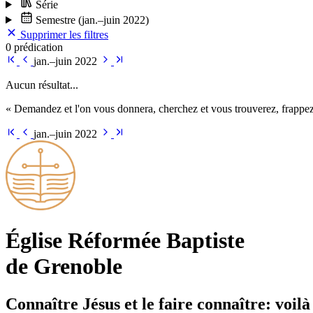
Série
Semestre
(jan.–juin 2022)
Supprimer les filtres
0 prédication
jan.–juin 2022
Aucun résultat...
« Demandez et l'on vous donnera, cherchez et vous trouverez, frappez 
jan.–juin 2022
Église Ré­for­mée Bap­tiste
de Grenoble
Connaître Jésus et le faire connaître: voilà