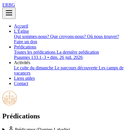
ERBG
Accueil
L'Église
Qui sommes-nous?
Que croyons-nous?
Où nous trouver?
Faire un don
Prédications
Toutes les prédications
La dernière prédication
Psaumes 133.1–3 • dim. 26 juil. 2026
Activités
Le culte du dimanche
Le parcours découverte
Les camps de
vacances
Liens utiles
Contact
Prédications
Prédicateur
(Damien Labadie)