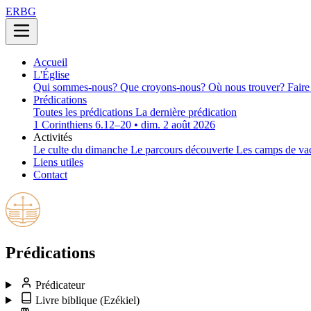
ERBG
Accueil
L'Église
Qui sommes-nous?
Que croyons-nous?
Où nous trouver?
Faire
Prédications
Toutes les prédications
La dernière prédication
1 Corinthiens 6.12–20 • dim. 2 août 2026
Activités
Le culte du dimanche
Le parcours découverte
Les camps de va
Liens utiles
Contact
Prédications
Prédicateur
Livre biblique
(Ezékiel)