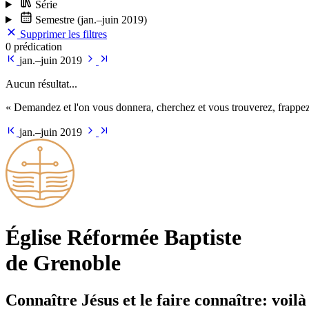
Série
Semestre
(jan.–juin 2019)
Supprimer les filtres
0 prédication
jan.–juin 2019
Aucun résultat...
« Demandez et l'on vous donnera, cherchez et vous trouverez, frappez 
jan.–juin 2019
Église Ré­for­mée Bap­tiste
de Grenoble
Connaître Jésus et le faire connaître: voilà