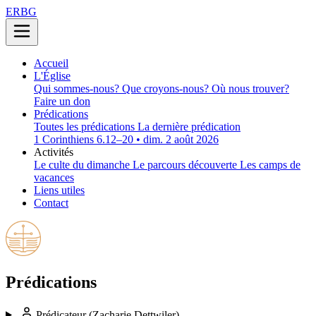
ERBG
Accueil
L'Église
Qui sommes-nous?
Que croyons-nous?
Où nous trouver?
Faire un don
Prédications
Toutes les prédications
La dernière prédication
1 Corinthiens 6.12–20 • dim. 2 août 2026
Activités
Le culte du dimanche
Le parcours découverte
Les camps de
vacances
Liens utiles
Contact
Prédications
Prédicateur
(Zacharie Dettwiler)