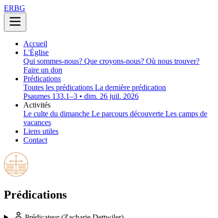
ERBG
Accueil
L'Église
Qui sommes-nous?
Que croyons-nous?
Où nous trouver?
Faire un don
Prédications
Toutes les prédications
La dernière prédication
Psaumes 133.1–3 • dim. 26 juil. 2026
Activités
Le culte du dimanche
Le parcours découverte
Les camps de
vacances
Liens utiles
Contact
Prédications
Prédicateur
(Zacharie Dettwiler)