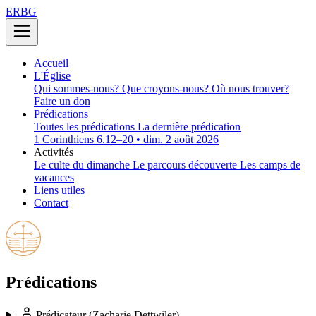
ERBG
Accueil
L'Église
Qui sommes-nous?
Que croyons-nous?
Où nous trouver?
Faire un don
Prédications
Toutes les prédications
La dernière prédication
1 Corinthiens 6.12–20 • dim. 2 août 2026
Activités
Le culte du dimanche
Le parcours découverte
Les camps de
vacances
Liens utiles
Contact
Prédications
Prédicateur
(Zacharie Dettwiler)