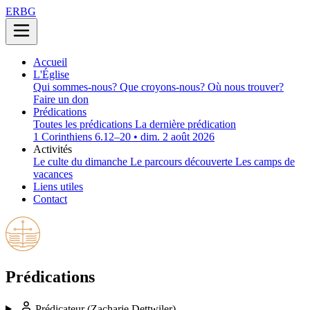
ERBG
Accueil
L'Église
Qui sommes-nous?
Que croyons-nous?
Où nous trouver?
Faire un don
Prédications
Toutes les prédications
La dernière prédication
1 Corinthiens 6.12–20 • dim. 2 août 2026
Activités
Le culte du dimanche
Le parcours découverte
Les camps de
vacances
Liens utiles
Contact
Prédications
Prédicateur
(Zacharie Dettwiler)