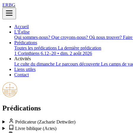
ERBG
Accueil
L'Église
Qui sommes-nous?
Que croyons-nous?
Où nous trouver?
Faire
Prédications
Toutes les prédications
La dernière prédication
1 Corinthiens 6.12–20 • dim. 2 août 2026
Activités
Le culte du dimanche
Le parcours découverte
Les camps de va
Liens utiles
Contact
Prédications
Prédicateur
(Zacharie Dettwiler)
Livre biblique
(Actes)