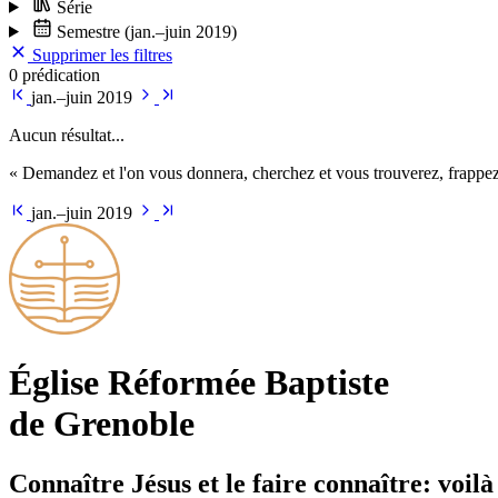
Série
Semestre
(jan.–juin 2019)
Supprimer les filtres
0 prédication
jan.–juin 2019
Aucun résultat...
« Demandez et l'on vous donnera, cherchez et vous trouverez, frappez 
jan.–juin 2019
Église Ré­for­mée Bap­tiste
de Grenoble
Connaître Jésus et le faire connaître: voilà