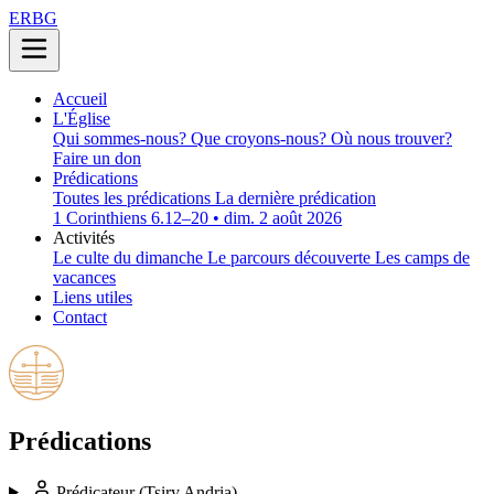
ERBG
Accueil
L'Église
Qui sommes-nous?
Que croyons-nous?
Où nous trouver?
Faire un don
Prédications
Toutes les prédications
La dernière prédication
1 Corinthiens 6.12–20 • dim. 2 août 2026
Activités
Le culte du dimanche
Le parcours découverte
Les camps de
vacances
Liens utiles
Contact
Prédications
Prédicateur
(Tsiry Andria)