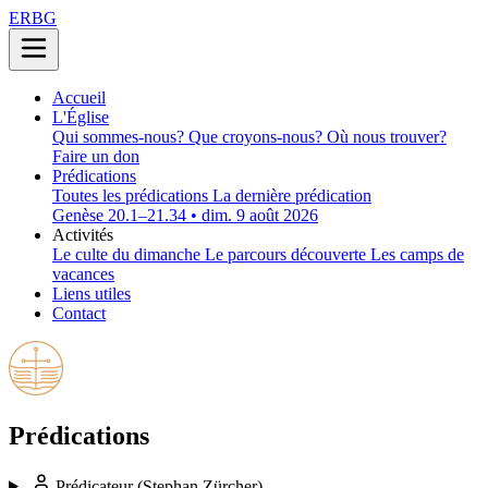
ERBG
Accueil
L'Église
Qui sommes-nous?
Que croyons-nous?
Où nous trouver?
Faire un don
Prédications
Toutes les prédications
La dernière prédication
Genèse 20.1–21.34 • dim. 9 août 2026
Activités
Le culte du dimanche
Le parcours découverte
Les camps de
vacances
Liens utiles
Contact
Prédications
Prédicateur
(Stephan Zürcher)