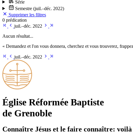
Série
Semestre
(juil.–déc. 2022)
Supprimer les filtres
0 prédication
juil.–déc. 2022
Aucun résultat...
« Demandez et l'on vous donnera, cherchez et vous trouverez, frappez 
juil.–déc. 2022
Église Ré­for­mée Bap­tiste
de Grenoble
Connaître Jésus et le faire connaître: voilà