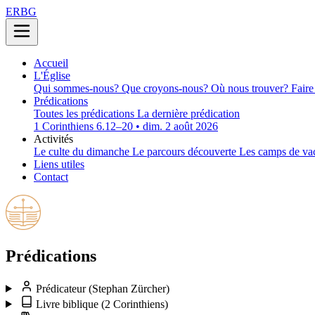
ERBG
Accueil
L'Église
Qui sommes-nous?
Que croyons-nous?
Où nous trouver?
Faire
Prédications
Toutes les prédications
La dernière prédication
1 Corinthiens 6.12–20 • dim. 2 août 2026
Activités
Le culte du dimanche
Le parcours découverte
Les camps de va
Liens utiles
Contact
Prédications
Prédicateur
(Stephan Zürcher)
Livre biblique
(2 Corinthiens)