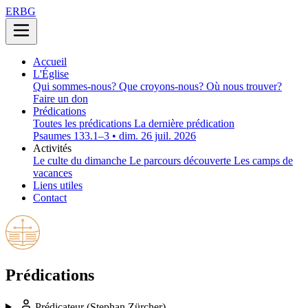
ERBG
Accueil
L'Église
Qui sommes-nous?
Que croyons-nous?
Où nous trouver?
Faire un don
Prédications
Toutes les prédications
La dernière prédication
Psaumes 133.1–3 • dim. 26 juil. 2026
Activités
Le culte du dimanche
Le parcours découverte
Les camps de
vacances
Liens utiles
Contact
Prédications
Prédicateur
(Stephan Zürcher)