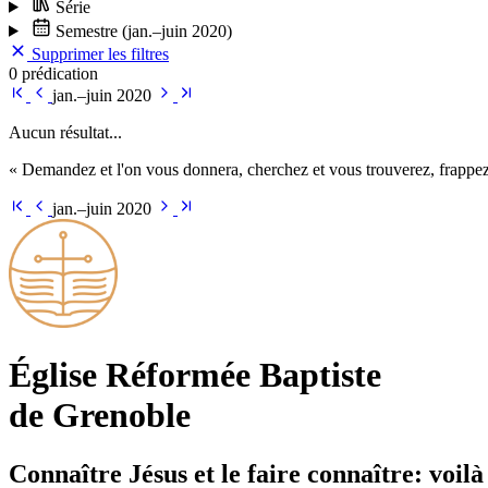
Série
Semestre
(jan.–juin 2020)
Supprimer les filtres
0 prédication
jan.–juin 2020
Aucun résultat...
« Demandez et l'on vous donnera, cherchez et vous trouverez, frappez 
jan.–juin 2020
Église Ré­for­mée Bap­tiste
de Grenoble
Connaître Jésus et le faire connaître: voilà