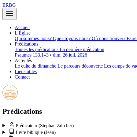
ERBG
Accueil
L'Église
Qui sommes-nous?
Que croyons-nous?
Où nous trouver?
Faire
Prédications
Toutes les prédications
La dernière prédication
Psaumes 133.1–3 • dim. 26 juil. 2026
Activités
Le culte du dimanche
Le parcours découverte
Les camps de va
Liens utiles
Contact
Prédications
Prédicateur
(Stephan Zürcher)
Livre biblique
(Jean)