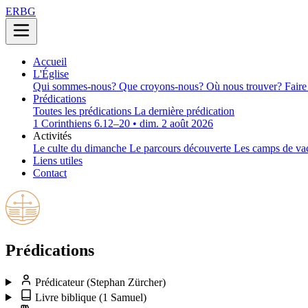
ERBG
Accueil
L'Église
Qui sommes-nous?
Que croyons-nous?
Où nous trouver?
Faire
Prédications
Toutes les prédications
La dernière prédication
1 Corinthiens 6.12–20 • dim. 2 août 2026
Activités
Le culte du dimanche
Le parcours découverte
Les camps de va
Liens utiles
Contact
Prédications
Prédicateur
(Stephan Zürcher)
Livre biblique
(1 Samuel)