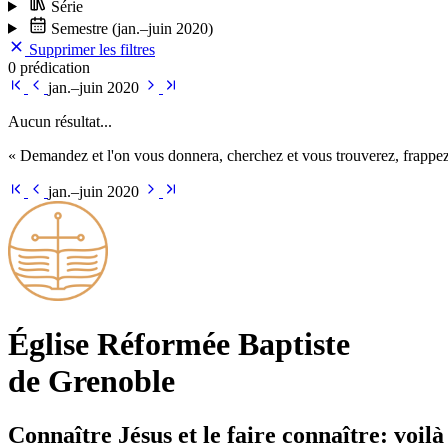
Série
Semestre
(jan.–juin 2020)
Supprimer les filtres
0 prédication
jan.–juin 2020
Aucun résultat...
« Demandez et l'on vous donnera, cherchez et vous trouverez, frappez 
jan.–juin 2020
Église Ré­for­mée Bap­tiste
de Grenoble
Connaître Jésus et le faire connaître: voilà