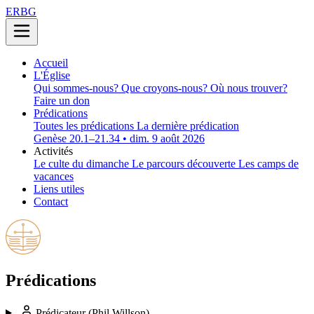
ERBG
Accueil
L'Église
Qui sommes-nous?
Que croyons-nous?
Où nous trouver?
Faire un don
Prédications
Toutes les prédications
La dernière prédication
Genèse 20.1–21.34 • dim. 9 août 2026
Activités
Le culte du dimanche
Le parcours découverte
Les camps de
vacances
Liens utiles
Contact
Prédications
Prédicateur
(Phil Willson)