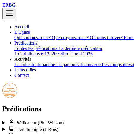
ERBG
Accueil
L'Église
Qui sommes-nous?
Que croyons-nous?
Où nous trouver?
Faire
Prédications
Toutes les prédications
La dernière prédication
1 Corinthiens 6.12–20 • dim. 2 août 2026
Activités
Le culte du dimanche
Le parcours découverte
Les camps de va
Liens utiles
Contact
Prédications
Prédicateur
(Phil Willson)
Livre biblique
(1 Rois)