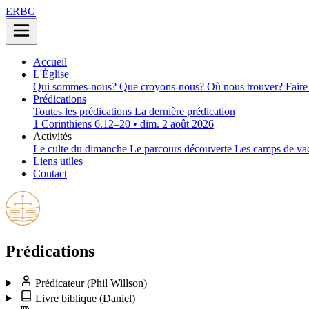
ERBG
Accueil
L'Église
Qui sommes-nous?
Que croyons-nous?
Où nous trouver?
Faire
Prédications
Toutes les prédications
La dernière prédication
1 Corinthiens 6.12–20 • dim. 2 août 2026
Activités
Le culte du dimanche
Le parcours découverte
Les camps de va
Liens utiles
Contact
Prédications
Prédicateur
(Phil Willson)
Livre biblique
(Daniel)