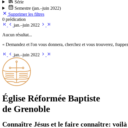
Série
Semestre
(jan.–juin 2022)
Supprimer les filtres
0 prédication
jan.–juin 2022
Aucun résultat...
« Demandez et l'on vous donnera, cherchez et vous trouverez, frappez 
jan.–juin 2022
Église Ré­for­mée Bap­tiste
de Grenoble
Connaître Jésus et le faire connaître: voilà