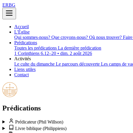
ERBG
Accueil
L'Église
Qui sommes-nous?
Que croyons-nous?
Où nous trouver?
Faire
Prédications
Toutes les prédications
La dernière prédication
1 Corinthiens 6.12–20 • dim. 2 août 2026
Activités
Le culte du dimanche
Le parcours découverte
Les camps de va
Liens utiles
Contact
Prédications
Prédicateur
(Phil Willson)
Livre biblique
(Philippiens)