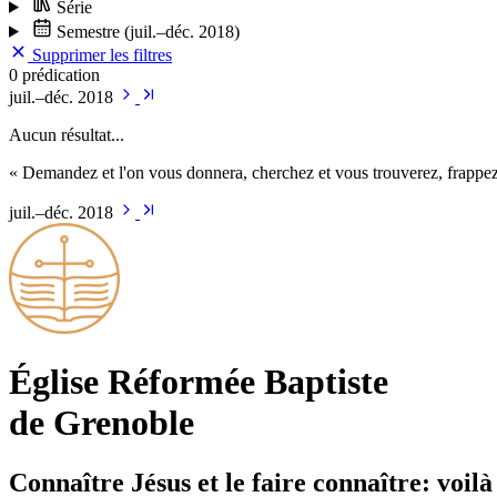
Série
Semestre
(juil.–déc. 2018)
Supprimer les filtres
0 prédication
juil.–déc. 2018
Aucun résultat...
« Demandez et l'on vous donnera, cherchez et vous trouverez, frappez 
juil.–déc. 2018
Église Ré­for­mée Bap­tiste
de Grenoble
Connaître Jésus et le faire connaître: voilà