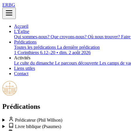
ERBG
Accueil
L'Église
Qui sommes-nous?
Que croyons-nous?
Où nous trouver?
Faire
Prédications
Toutes les prédications
La dernière prédication
1 Corinthiens 6.12–20 • dim. 2 août 2026
Activités
Le culte du dimanche
Le parcours découverte
Les camps de va
Liens utiles
Contact
Prédications
Prédicateur
(Phil Willson)
Livre biblique
(Psaumes)