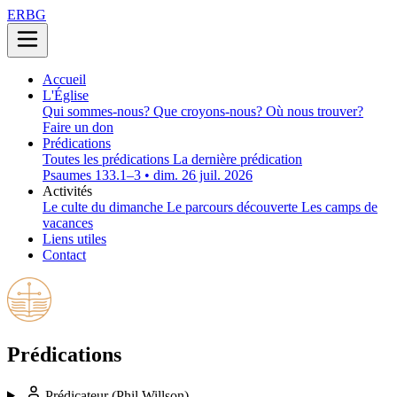
ERBG
Accueil
L'Église
Qui sommes-nous?
Que croyons-nous?
Où nous trouver?
Faire un don
Prédications
Toutes les prédications
La dernière prédication
Psaumes 133.1–3 • dim. 26 juil. 2026
Activités
Le culte du dimanche
Le parcours découverte
Les camps de
vacances
Liens utiles
Contact
Prédications
Prédicateur
(Phil Willson)