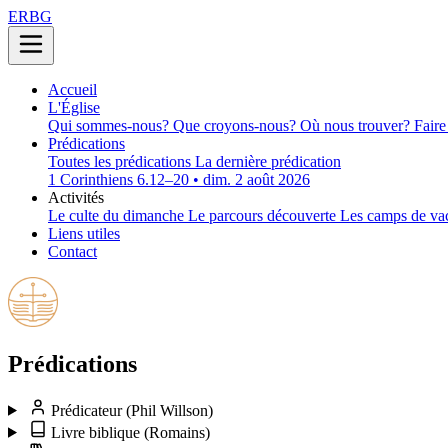
ERBG
Accueil
L'Église
Qui sommes-nous?
Que croyons-nous?
Où nous trouver?
Faire
Prédications
Toutes les prédications
La dernière prédication
1 Corinthiens 6.12–20 • dim. 2 août 2026
Activités
Le culte du dimanche
Le parcours découverte
Les camps de va
Liens utiles
Contact
Prédications
Prédicateur
(Phil Willson)
Livre biblique
(Romains)