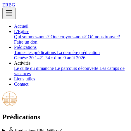
ERBG
Accueil
L'Église
Qui sommes-nous?
Que croyons-nous?
Où nous trouver?
Faire un don
Prédications
Toutes les prédications
La dernière prédication
Genèse 20.1–21.34 • dim. 9 août 2026
Activités
Le culte du dimanche
Le parcours découverte
Les camps de
vacances
Liens utiles
Contact
Prédications
Prédicateur
(Phil Willson)