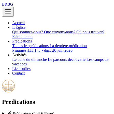
ERBG
Accueil
L'Église
Qui sommes-nous?
Que croyons-nous?
Où nous trouver?
Faire un don
Prédications
Toutes les prédications
La dernière prédication
Psaumes 133.1–3 • dim. 26 juil. 2026
Activités
Le culte du dimanche
Le parcours découverte
Les camps de
vacances
Liens utiles
Contact
Prédications
Prédicateur
(Phil Willson)