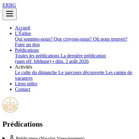
ERBG
Accueil
L'Église
Qui sommes-nous?
Que croyons-nous?
Où nous trouver?
Faire un don
Prédications
Toutes les prédications
La dernière prédication
(sans réf. biblique) • dim. 2 août 2026
Activités
Le culte du dimanche
Le parcours découverte
Les camps de
vacances
Liens utiles
Contact
Prédications
Prédicateur
(Nicolas Vanwingeren)