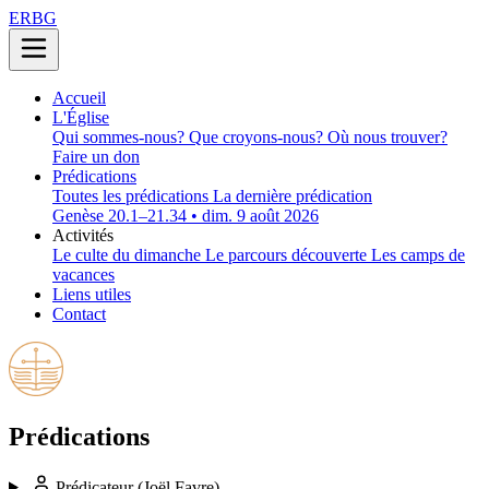
ERBG
Accueil
L'Église
Qui sommes-nous?
Que croyons-nous?
Où nous trouver?
Faire un don
Prédications
Toutes les prédications
La dernière prédication
Genèse 20.1–21.34 • dim. 9 août 2026
Activités
Le culte du dimanche
Le parcours découverte
Les camps de
vacances
Liens utiles
Contact
Prédications
Prédicateur
(Joël Favre)