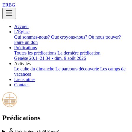
ERBG
Accueil
L'Église
Qui sommes-nous?
Que croyons-nous?
Où nous trouver?
Faire un don
Prédications
Toutes les prédications
La dernière prédication
Genèse 20.1–21.34 • dim. 9 août 2026
Activités
Le culte du dimanche
Le parcours découverte
Les camps de
vacances
Liens utiles
Contact
Prédications
Prédicateur
(Joël Favre)