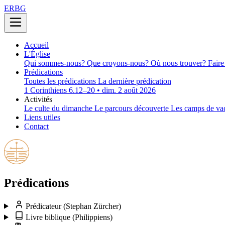
ERBG
Accueil
L'Église
Qui sommes-nous?
Que croyons-nous?
Où nous trouver?
Faire
Prédications
Toutes les prédications
La dernière prédication
1 Corinthiens 6.12–20 • dim. 2 août 2026
Activités
Le culte du dimanche
Le parcours découverte
Les camps de va
Liens utiles
Contact
Prédications
Prédicateur
(Stephan Zürcher)
Livre biblique
(Philippiens)