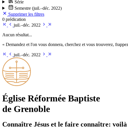
Série
Semestre
(juil.–déc. 2022)
Supprimer les filtres
0 prédication
juil.–déc. 2022
Aucun résultat...
« Demandez et l'on vous donnera, cherchez et vous trouverez, frappez 
juil.–déc. 2022
Église Ré­for­mée Bap­tiste
de Grenoble
Connaître Jésus et le faire connaître: voilà