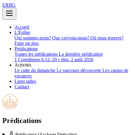
ERBG
Accueil
L'Église
Qui sommes-nous?
Que croyons-nous?
Où nous trouver?
Faire un don
Prédications
Toutes les prédications
La dernière prédication
1 Corinthiens 6.12–20 • dim. 2 août 2026
Activités
Le culte du dimanche
Le parcours découverte
Les camps de
vacances
Liens utiles
Contact
Prédications
Prédicateur
(Zacharie Dettwiler)